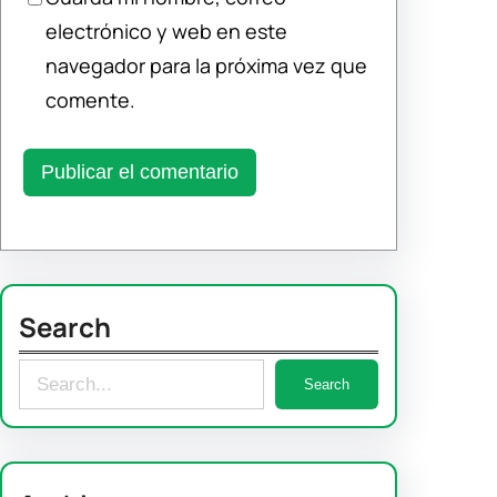
electrónico y web en este
navegador para la próxima vez que
comente.
Search
S
Search
e
a
r