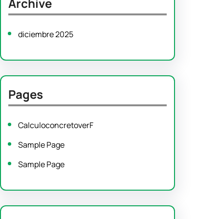
Archive
c
h
diciembre 2025
Pages
CalculoconcretoverF
Sample Page
Sample Page